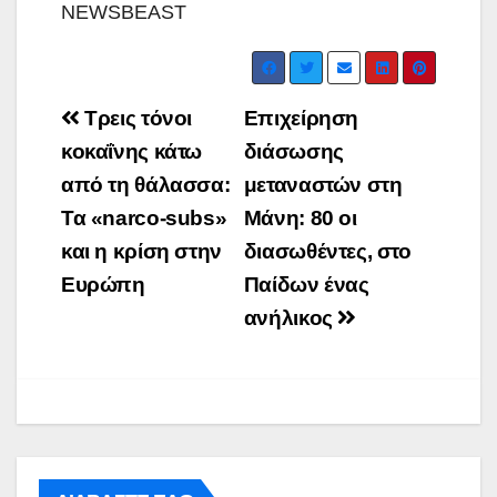
NEWSBEAST
Post
Τρεις τόνοι
Επιχείρηση
navigation
κοκαΐνης κάτω
διάσωσης
από τη θάλασσα:
μεταναστών στη
Τα «narco-subs»
Μάνη: 80 οι
και η κρίση στην
διασωθέντες, στο
Ευρώπη
Παίδων ένας
ανήλικος