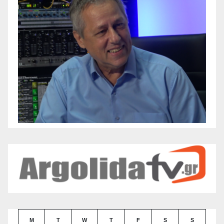
M
T
W
T
F
S
S