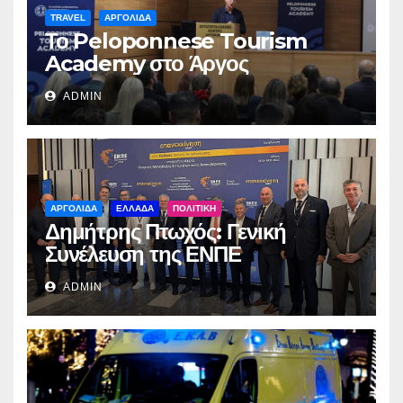
TRAVEL
ΑΡΓΟΛΙΔΑ
Το Peloponnese Tourism
Academy στο Άργος
ADMIN
ΑΡΓΟΛΙΔΑ
ΕΛΛΑΔΑ
ΠΟΛΙΤΙΚΗ
Δημήτρης Πτωχός: Γενική
Συνέλευση της ΕΝΠΕ
ADMIN