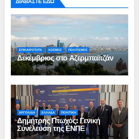
ΔΙΑΒΑΣΤΕ ΕΔΩ
ΕΠΙΚΑΙΡΟΤΗΤΑ
ΚΟΣΜΟΣ
ΠΟΛΙΤΙΣΜΟΣ
Δεκέμβριος στο Αζερμπαϊτζάν
ΑΡΓΟΛΙΔΑ
ΕΛΛΑΔΑ
ΠΟΛΙΤΙΚΗ
Δημήτρης Πτωχός: Γενική
Συνέλευση της ΕΝΠΕ