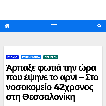
Skip
to
content
ΕΛΛΑΔΑ
ΕΠΙΚΑΙΡΟΤΗΤΑ
ΠΕΡΙΕΡΓΑ
Άρπαξε φωτιά την ώρα
που έψηνε το αρνί – Στο
νοσοκομείο 42χρονος
στη Θεσσαλονίκη