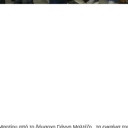
αρτίου από το δήμαρχο Γιάννη Μαλτέζο , τα
εγκαίνια το