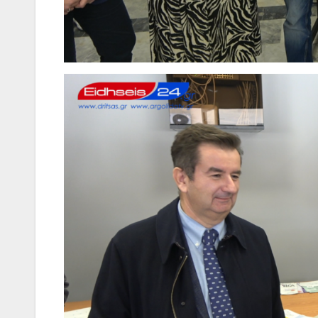
Ιωάννη
Σμυρνιώτη
Ναυπλιο γι
Ολιστικό Σ
Ανακύκλω
ΒΙΝΤΕΟ