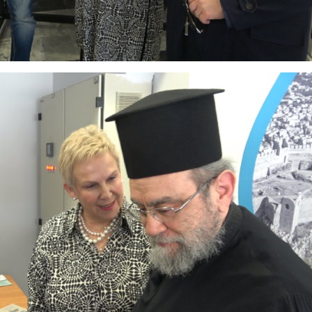
συνοδηγό για
Σμυρλή
 στο
τον θάνατο της
α το
Νάντιας(VID)
χέδιο
σης