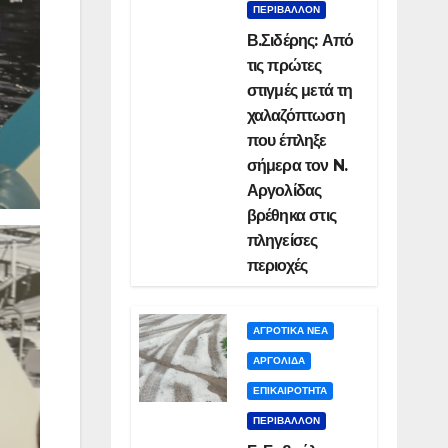
ΠΕΡΙΒΑΛΛΟΝ
Β.Σιδέρης: Από
τις πρώτες
στιγμές μετά τη
χαλαζόπτωση
που έπληξε
σήμερα τον N.
Αργολίδας
βρέθηκα στις
πληγείσες
περιοχές
ΑΓΡΟΤΙΚΑ ΝΕΑ
ΑΡΓΟΛΙΔΑ
ΕΠΙΚΑΙΡΟΤΗΤΑ
ΠΕΡΙΒΑΛΛΟΝ