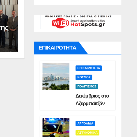
ή(VID)
)
Δι
Συ
:
Να
της
ΕΠΙΚΑΙΡΟΤΗΤΑ
ΕΠΙΚΑΙΡΟΤΗΤΑ
ΚΟΣΜΟΣ
ΠΟΛΙΤΙΣΜΟΣ
Δεκέμβριος στο
Αζερμπαϊτζάν
ΑΡΓΟΛΙΔΑ
ΑΣΤΥΝΟΜΙΚΑ