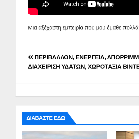
Μια αξέχαστη εμπειρία που μου έμαθε πολλά γ
Post
ΠΕΡΙΒΑΛΛΟΝ, ΕΝΕΡΓΕΙΑ, ΑΠΟΡΡΙΜΜ
navigation
ΔΙΑΧΕΙΡΙΣΗ ΥΔΑΤΩΝ, ΧΩΡΟΤΑΞΙΑ BINT
ΑΡΓΟΛΙΔΑ
ΡΕΠΟΡΤΑΖ
ΠΕΡΙΒΑΛΛΟΝ
ΡΕΠΟΡΤΑΖ ΒΙΝΤΕΟ
ΤΑ ΣΚΟΥΠΙΔΙΑ
ΝΑΥΠΛΙΟ:
Ενημερω
Άσκηση
επίσκεψη
Λιμενικού
Προέδρο
ΔΙΑΒΑΣΤΕ ΕΔΩ
ADMIN
ADMIN
(βίντεο)
ΦΟΔΣΑ κ